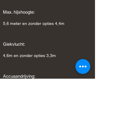
Max. hijshoogte:
5,6 meter en zonder opties 4,4m
Giekvlucht:
4,6m en zonder opties 3,3m
Accuaandrijving:
24V
Bediening:
Afstandsbediening; proportioneel rijden en
hijsen